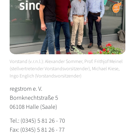
Vorstand (v.r.n.l.): Alexander Sommer, Prof. Frithjof Meinel
(stellvertretender Vorstandsvorsitzender), Michael Kiese,
Ingo Englich (Vorstandsvorsitzender)
regstrom e. V.
Bornknechtstraße 5
06108 Halle (Saale)
Tel.: (0345) 5 81 26 - 70
Fax: (0345) 5 81 26 - 77