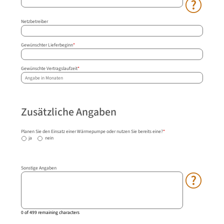
Netzbetreiber
Gewünschter Lieferbeginn
*
Gewünschte Vertragslaufzeit
*
Zusätzliche Angaben
Planen Sie den Einsatz einer Wärmepumpe oder nutzen Sie bereits eine?
*
ja
nein
Sonstige Angaben
0 of 499 remaining characters