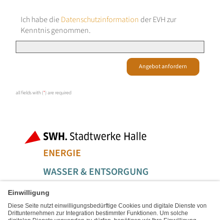
Ich habe die
Datenschutzinformation
der EVH zur
Kenntnis genommen.
Angebot anfordern
all fields with (
*
) are required
Fußbereich der Seite
Bereiche der
ENERGIE
WASSER & ENTSORGUNG
MOBILITÄT & LOGISTIK
SERVICE & FREIZEIT