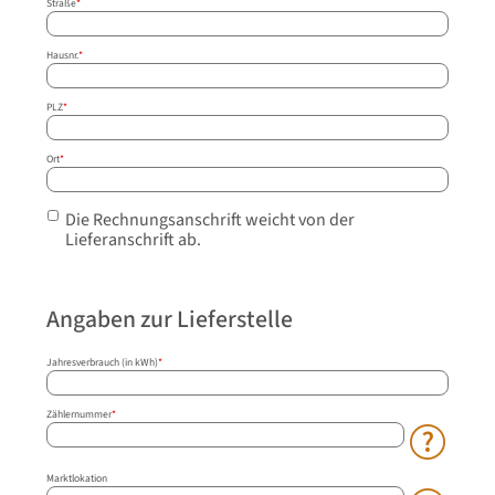
Straße
*
Hausnr.
*
PLZ
*
Ort
*
Die Rechnungsanschrift weicht von der
Lieferanschrift ab.
Angaben zur Lieferstelle
Jahresverbrauch (in kWh)
*
Zählernummer
*
Marktlokation