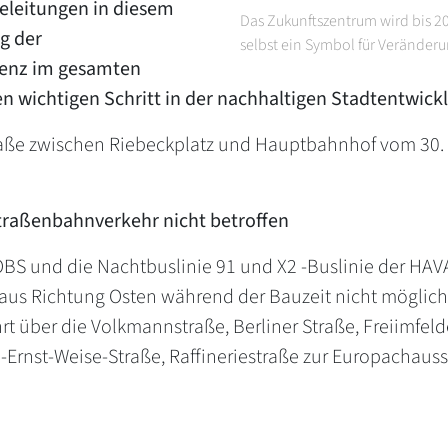
eleitungen in diesem
Das Zukunftszentrum wird bis 20
g der
selbst ein Symbol für Veränderun
zienz im gesamten
ren wichtigen Schritt in der nachhaltigen Stadtentwick
raße zwischen Riebeckplatz und Hauptbahnhof vom 30. J
traßenbahnverkehr nicht betroffen
OBS und die Nachtbuslinie 91 und X2 -Buslinie der HAVA
e aus Richtung Osten während der Bauzeit nicht möglic
rt über die Volkmannstraße, Berliner Straße, Freiimfeld
h-Ernst-Weise-Straße, Raffineriestraße zur Europachaus